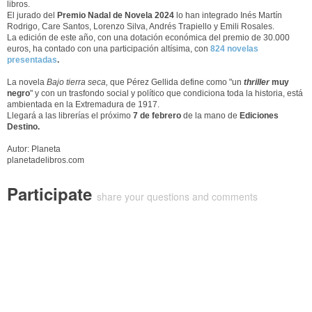
libros.
El jurado del
Premio Nadal de Novela 2024
lo han integrado Inés Martín
Rodrigo, Care Santos, Lorenzo Silva, Andrés Trapiello y Emili Rosales.
La edición de este año, con una dotación económica del premio de 30.000
euros, ha contado con una participación altísima, con
824 novelas
presentadas
.
La novela
Bajo tierra seca
,
que Pérez Gellida define como "un
thriller
muy
negro
" y con un trasfondo social y político que condiciona toda la historia, está
ambientada en la Extremadura de 1917.
Llegará a las librerías el próximo
7 de febrero
de la mano de
Ediciones
Destino.
Autor: Planeta
planetadelibros.com
Participate
share your questions and comments