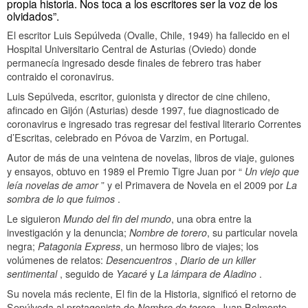
propia historia. Nos toca a los escritores ser la voz de los
olvidados”.
El escritor Luis Sepúlveda (Ovalle, Chile, 1949) ha fallecido en el
Hospital Universitario Central de Asturias (Oviedo) donde
permanecía ingresado desde finales de febrero tras haber
contraido el coronavirus.
Luis Sepúlveda,
escritor, guionista y director
de cine chileno,
afincado en Gijón (Asturias) desde 1997, fue diagnosticado de
coronavirus e ingresado tras regresar del festival literario Correntes
d’Escritas, celebrado en Póvoa de Varzim, en Portugal.
Autor de más de una veintena de novelas, libros de viaje, guiones
y ensayos, obtuvo en 1989 el Premio Tigre Juan por “
Un viejo que
leía novelas de amor
” y el Primavera de Novela en el 2009 por
La
sombra de lo que fuimos
.
Le siguieron
Mundo del fin del mundo
, una obra entre la
investigación y la denuncia;
Nombre de torero
, su particular novela
negra;
Patagonia Express
, un hermoso libro de viajes; los
volúmenes de relatos:
Desencuentros
,
Diario de un killer
sentimental
, seguido de
Yacaré
y
La lámpara de Aladino
.
Su novela más reciente, El fin de la Historia, significó el retorno de
Sepúlveda al protagonista de
Nombre de torero
, Juan Belmonte,