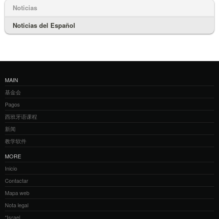
Noticias
Noticias del Español
MAIN
基金会
Pagos
西班牙语课程
新闻
教学软件
MORE
Inicio
Contactar
Mapa web
Nota legal
*Israel