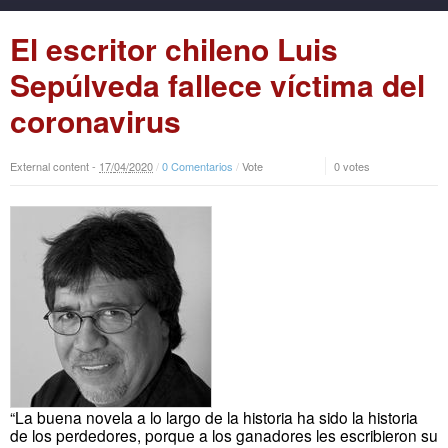
El escritor chileno Luis
Sepúlveda fallece víctima del
coronavirus
External content -
17
/
04
/
2020
/
0 Comentarios
/
Vote
0 votes
“La buena novela a lo largo de la historia ha sido la historia
de los perdedores, porque a los ganadores les escribieron su