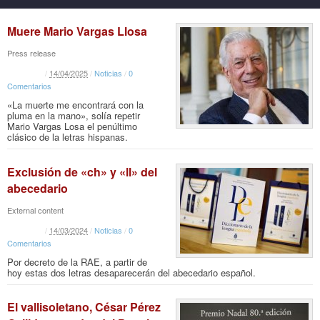
Muere Mario Vargas Llosa
Press release
/
14
/
04
/
2025
/
Noticias
/
0
Comentarios
«La muerte me encontrará con la
pluma en la mano», solía repetir
Mario Vargas Losa el penúltimo
clásico de la letras hispanas.
Exclusión de «ch» y «ll» del
abecedario
External content
/
14
/
03
/
2024
/
Noticias
/
0
Comentarios
Por decreto de la RAE, a partir de
hoy estas dos letras desaparecerán del abecedario español.
El vallisoletano, César Pérez