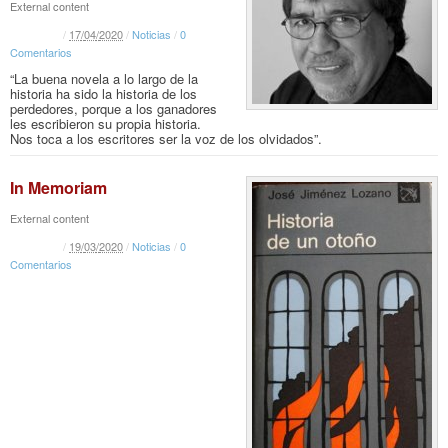
External content
/
17
/
04
/
2020
/
Noticias
/
0
Comentarios
“La buena novela a lo largo de la
historia ha sido la historia de los
perdedores, porque a los ganadores
les escribieron su propia historia.
Nos toca a los escritores ser la voz de los olvidados”.
In Memoriam
External content
/
19
/
03
/
2020
/
Noticias
/
0
Comentarios