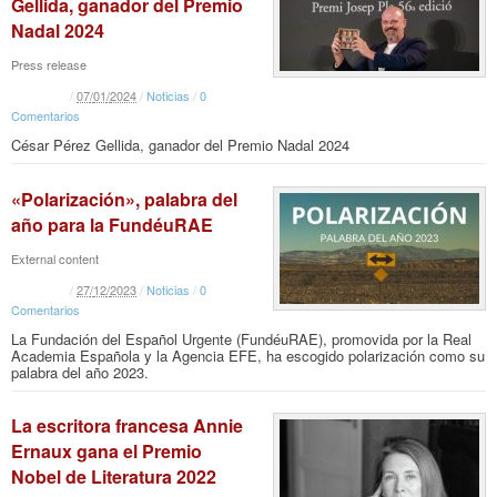
Gellida, ganador del Premio
Nadal 2024
Press release
/
07
/
01
/
2024
/
Noticias
/
0
Comentarios
César Pérez Gellida, ganador del Premio Nadal 2024
«Polarización», palabra del
año para la FundéuRAE
External content
/
27
/
12
/
2023
/
Noticias
/
0
Comentarios
La Fundación del Español Urgente (FundéuRAE), promovida por la Real
Academia Española y la Agencia EFE, ha escogido polarización como su
palabra del año 2023.
La escritora francesa Annie
Ernaux gana el Premio
Nobel de Literatura 2022