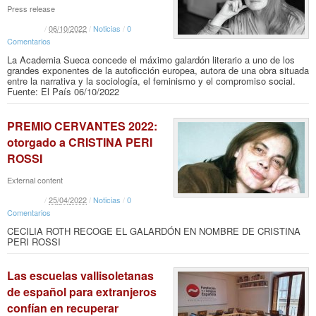
Press release
/
06
/
10
/
2022
/
Noticias
/
0
Comentarios
La Academia Sueca concede el máximo galardón literario a uno de los
grandes exponentes de la autoficción europea, autora de una obra situada
entre la narrativa y la sociología, el feminismo y el compromiso social.
Fuente: El País 06/10/2022
PREMIO CERVANTES 2022:
otorgado a CRISTINA PERI
ROSSI
External content
/
25
/
04
/
2022
/
Noticias
/
0
Comentarios
CECILIA ROTH RECOGE EL GALARDÓN EN NOMBRE DE CRISTINA
PERI ROSSI
Las escuelas vallisoletanas
de español para extranjeros
confían en recuperar