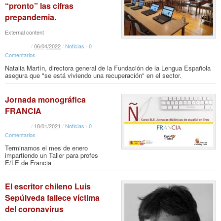
“pronto” las cifras
prepandemia.
External content
/
06
/
04
/
2022
/
Noticias
/
0
Comentarios
Natalia Martín, directora general de la Fundación de la Lengua Española
asegura que "se está viviendo una recuperación" en el sector.
Jornada monográfica
FRANCIA
/
18
/
01
/
2021
/
Noticias
/
0
Comentarios
Terminamos el mes de enero
impartiendo un Taller para profes
E/LE de Francia
El escritor chileno Luis
Sepúlveda fallece víctima
del coronavirus